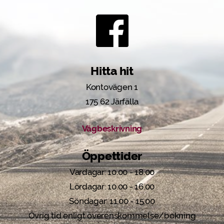
Hitta hit
Kontovägen 1
175 62 Järfälla
Vägbeskrivning
Öppettider
Vardagar: 10.00 - 18.00
Lördagar: 10.00 - 16.00
Söndagar: 11.00 - 15.00
Övrig tid enligt överenskommelse/bokning